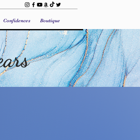
Confidences
Boutique
ears